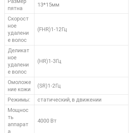
Размер
13*15мм
пятна
Скорост
ное
(FHR)1-12Гц
удалени
е волос
Деликат
ное
(HR)1-3Гц
удалени
е волос
Омоложе
(SR)1-2Гц
ние кожи
Режимы:
статический, в движении
Мощнос
ть
4000 Вт
аппарат
а