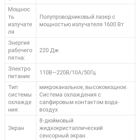
Мощнос
ть
Полупроводниковый лазер с
излучате
мощностью излучателя 1600 Вт
ля
Энергия
рабочего
220 Дж
пятна:
Электро
110В—220В/10А/50Гц
питание
Тип
микроканальное, высокомощное.
системы
Система охлаждения с
охлажде
сапфировым контактом вода-
ния:
воздух
8-дюймовый
Экран
жидкокристаллический
сенсорный экран