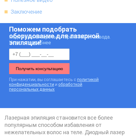
Заключение
Поможем подобрать
оборудование для лазерной
Надежные аппараты с гарантией от завода.
эпиляции!
Узнать подробнее
Получить консультацию
При нажатии, вы соглашаетесь с
политикой
конфиденциальности
и
обработкой
персональных данных
Лазерная эпиляция становится все более
популярным способом избавления от
нежелательных волос на теле. Диодный лазер