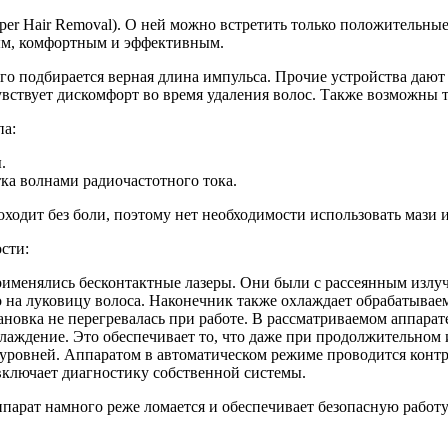
er Hair Removal). О ней можно встретить только положительные 
ным, комфортным и эффективным.
го подбирается верная длина импульса. Прочие устройства дают 
увствует дискомфорт во время удаления волос. Также возможны т
па:
.
ка волнами радиочастотного тока.
оходит без боли, поэтому нет необходимости использовать мази
сти:
менялись бесконтактные лазеры. Они были с рассеянным излуч
о на луковицу волоса. Наконечник также охлаждает обрабатывае
новка не перегревалась при работе. В рассматриваемом аппарат
аждение. Это обеспечивает то, что даже при продолжительном и
 уровней. Аппаратом в автоматическом режиме проводится контр
включает диагностику собственной системы.
ппарат намного реже ломается и обеспечивает безопасную работу