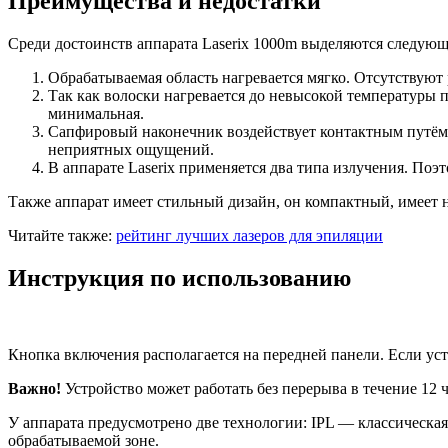
Преимущества и недостатки
Среди достоинств аппарата Laserix 1000m выделяются следую
Обрабатываемая область нагревается мягко. Отсутствуют 
Так как волоски нагревается до невысокой температуры
минимальная.
Сапфировый наконечник воздействует контактным путём. 
неприятных ощущений.
В аппарате Laserix применяется два типа излучения. Поэт
Также аппарат имеет стильный дизайн, он компактный, имеет н
Читайте также:
рейтинг лучших лазеров для эпиляции
Инструкция по использованию
Кнопка включения располагается на передней панели. Если ус
Важно!
Устройство может работать без перерыва в течение 12 ч
У аппарата предусмотрено две технологии: IPL — классическая
обрабатываемой зоне.