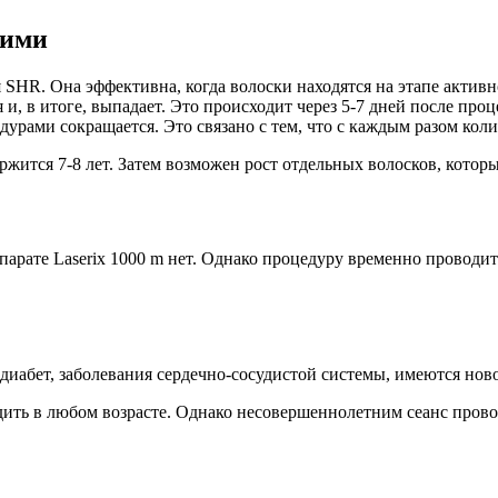
ними
ся SHR. Она эффективна, когда волоски находятся на этапе актив
я и, в итоге, выпадает. Это происходит через 5-7 дней после пр
урами сокращается. Это связано с тем, что с каждым разом колич
ержится 7-8 лет. Затем возможен рост отдельных волосков, котор
рате Laserix 1000 m нет. Однако процедуру временно проводить
 диабет, заболевания сердечно-сосудистой системы, имеются нов
ить в любом возрасте. Однако несовершеннолетним сеанс прово