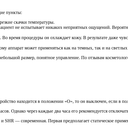
щие пункты:
резкие скачки температуры.
 пациент не испытывает никаких неприятных ощущений. Вероят
Во время процедуры он охлаждает кожу. В результате даже чув
ому аппарат может применяться как на темных, так и на светлых
ебольшой размер, понятное управление. По отзывам косметолого
тройство находится в положении «О», то он выключен, если в п
асов. Однако через каждые два часа его рекомендуется отключать
 и SHR — современная. Первая предполагает статическое примен