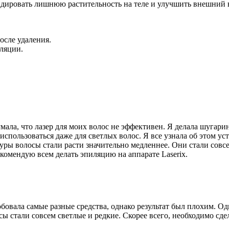
дировать лишнюю растительность на теле и улучшить внешний 
осле удаления.
ляции.
умала, что лазер для моих волос не эффективен. Я делала шугари
использоваться даже для светлых волос. Я все узнала об этом ус
уры волосы стали расти значительно медленнее. Они стали совс
екомендую всем делать эпиляцию на аппарате Laserix.
обовала самые разные средства, однако результат был плохим. О
осы стали совсем светлые и редкие. Скорее всего, необходимо сд