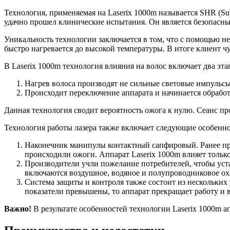
Технология, применяемая на Laserix 1000m называется SHR (Sup
удачно прошел клинические испытания. Он является безопас
Уникальность технологии заключается в том, что с помощью не
быстро нагревается до высокой температуры. В итоге клиент ч
В Laserix 1000m технология влияния на волос включает два эта
Нагрев волоса производят не сильные световые импульсы
Происходит переключение аппарата и начинается обработ
Данная технология сводит вероятность ожога к нулю. Сеанс пр
Технология работы лазера также включает следующие особенно
Наконечник манипулы контактный сапфировый. Ранее при
происходили ожоги. Аппарат Laserix 1000m влияет тольк
Производители учли пожелание потребителей, чтобы уста
включаются воздушное, водяное и полупроводниковое охл
Система защиты и контроля также состоит из нескольких
показатели превышены, то аппарат прекращает работу и 
Важно!
В результате особенностей технологии Laserix 1000m а